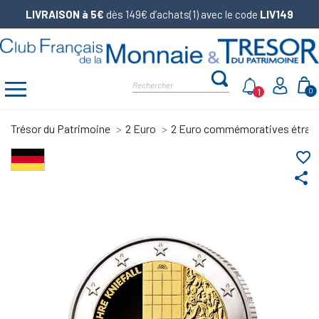
LIVRAISON à 5€
dès 149€ d’achats(1) avec le code
LIV149
1
0
Trésor du Patrimoine
2 Euro
2 Euro commémoratives étran
favorite_border
share