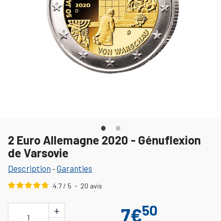
2 Euro Allemagne 2020 - Génuflexion
de Varsovie
Description
Garanties
-
4.7
/
5
-
20
avis
50
+
7€
1