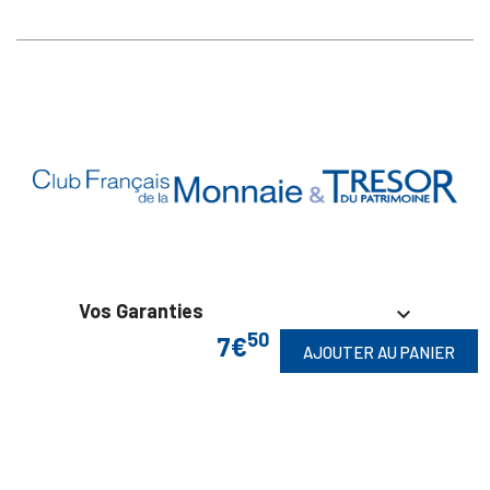
Vos Garanties

50
7€
AJOUTER AU PANIER
En Savoir Plus

Retrouvez Aussi
