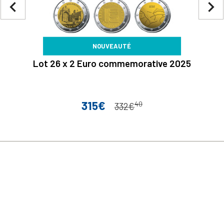
navigate_before
navigate_next
NOUVEAUTÉ
Lot 26 x 2 Euro commemorative 2025
315€
40
Prix
Prix de base
332€