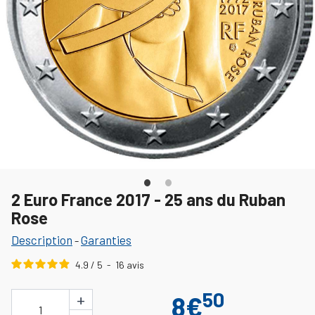
2 Euro France 2017 - 25 ans du Ruban
Rose
Description
Garanties
-
4.9
/
5
-
16
avis
50
+
8€
1