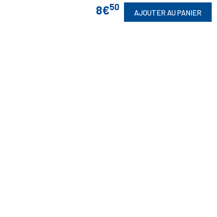
50
8€
AJOUTER AU PANIER
Vos Garanties

En Savoir Plus

Retrouvez Aussi

Suivez-Nous