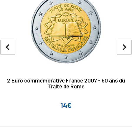
navigate_before
navigate_next
2 Euro commémorative France 2007 - 50 ans du
Traité de Rome
14€
Prix