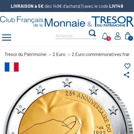
LIVRAISON à 5€
dès 149€ d’achats(1) avec le code
LIV149
1
0
Trésor du Patrimoine
2 Euro
2 Euro commémoratives franç
favorite_border
share