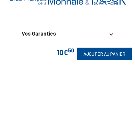
Vos Garanties

En Savoir Plus

50
10€
AJOUTER AU PANIER
Retrouvez Aussi

Suivez-Nous