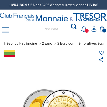
LIVRAISON à 5€
dès 149€ d’achats(1) avec le code
LIV149
1
0
Trésor du Patrimoine
2 Euro
2 Euro commémoratives étran
favorite_border
share