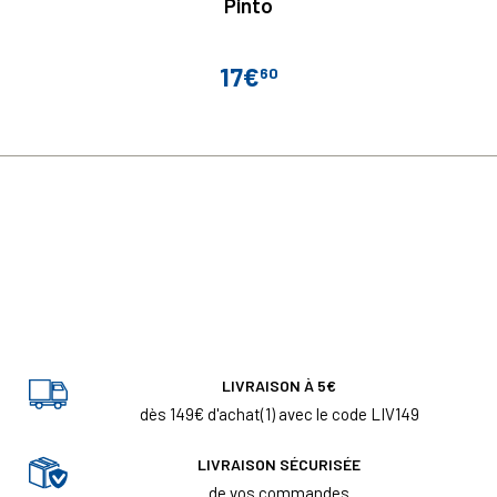
Pinto
17€
60
Prix
LIVRAISON À 5€
dès 149€ d'achat(1) avec le code LIV149
LIVRAISON SÉCURISÉE
de vos commandes