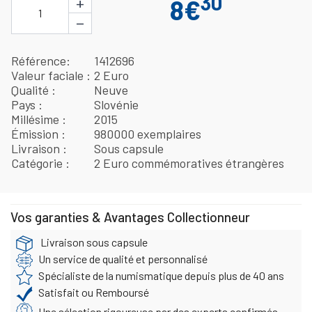
30
+
8€
1
−
Référence
1412696
Valeur faciale
2 Euro
Qualité
Neuve
Pays
Slovénie
Millésime
2015
Émission
980000 exemplaires
Livraison
Sous capsule
Catégorie
2 Euro commémoratives étrangères
Vos garanties & Avantages Collectionneur
Livraison sous capsule
Un service de qualité et personnalisé
Spécialiste de la numismatique depuis plus de 40 ans
Satisfait ou Remboursé
Une sélection rigoureuse par des experts confirmés