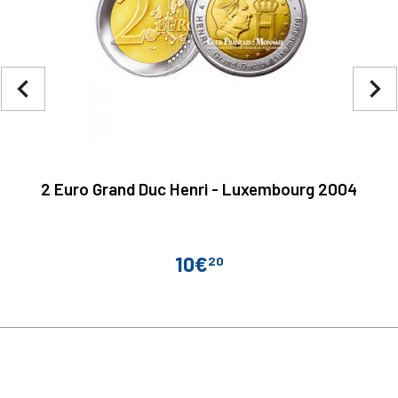
navigate_before
navigate_next
2 Euro Grand Duc Henri - Luxembourg 2004
10€
20
Prix