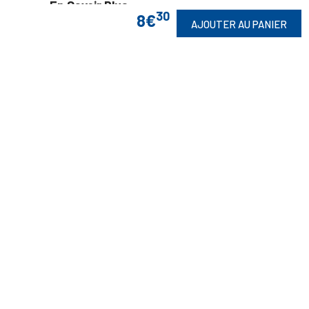
En Savoir Plus

30
8€
AJOUTER AU PANIER
Retrouvez Aussi

Suivez-Nous