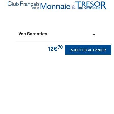
Vos Garanties

En Savoir Plus
70

12€
AJOUTER AU PANIER
Retrouvez Aussi

Suivez-Nous