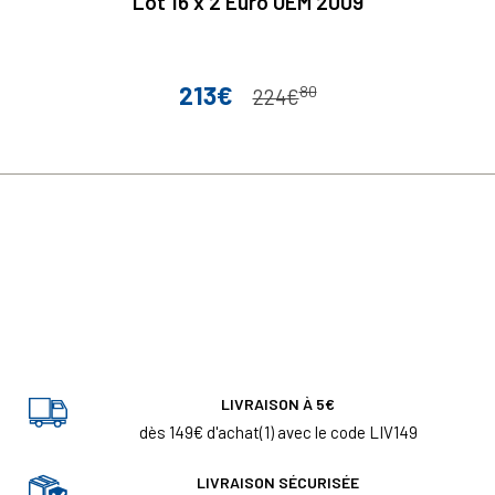
Lot 16 x 2 Euro UEM 2009
213€
80
Prix
Prix de base
224€
LIVRAISON À 5€
dès 149€ d'achat(1) avec le code LIV149
LIVRAISON SÉCURISÉE