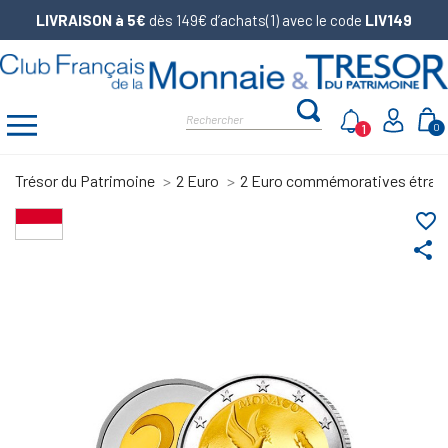
LIVRAISON à 5€
dès 149€ d’achats(1) avec le code
LIV149
1
0
Trésor du Patrimoine
2 Euro
2 Euro commémoratives étran
favorite_border
share