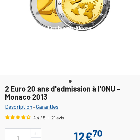
2 Euro 20 ans d'admission à l'ONU -
Monaco 2013
Description
Garanties
-
4.4
/
5
-
21
avis
70
+
12€
1