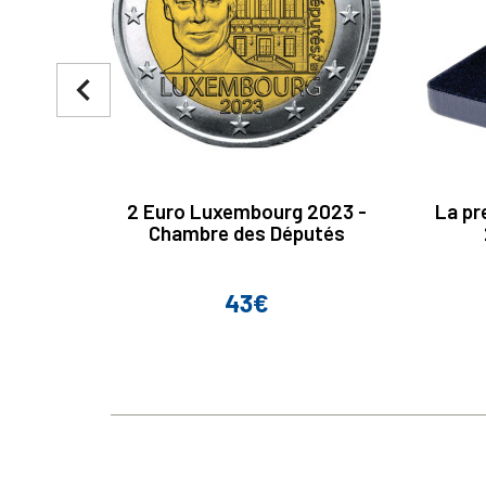
navigate_before
2 Euro Luxembourg 2023 -
La pr
Chambre des Députés
43€
Prix