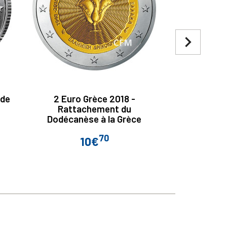
navigate_next
 de
2 Euro Grèce 2018 -
2 Euro Sain
Rattachement du
420 ans 
Dodécanèse à la Grèce
70
10€
Prix