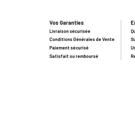
Vos Garanties
E
Livraison sécurisée
Q
Conditions Générales de Vente
S
Paiement sécurisé
U
Satisfait ou remboursé
R
N
N