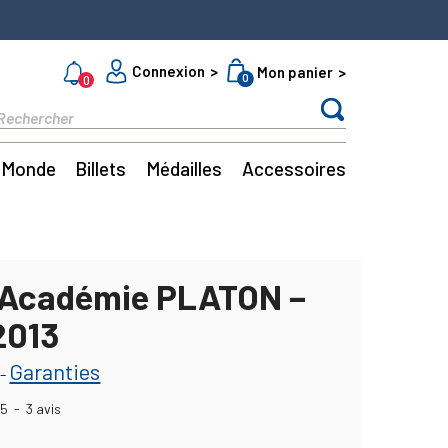
Connexion
Mon panier
0
0
Monde
Billets
Médailles
Accessoires
 Académie PLATON –
2013
Garanties
-
5
-
3
avis