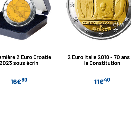
emière 2 Euro Croatie
2 Euro Italie 2018 - 70 ans
2023 sous écrin
la Constitution
60
40
16€
11€
Prix
Prix