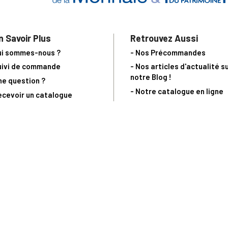
n Savoir Plus
Retrouvez Aussi
ui sommes-nous ?
- Nos Précommandes
uivi de commande
- Nos articles d'actualité s
notre Blog !
ne question ?
- Notre catalogue en ligne
ecevoir un catalogue
- Les objets de collection &
ous contacter
livres sur notre site parten
os partenaires
L’Homme Moderne