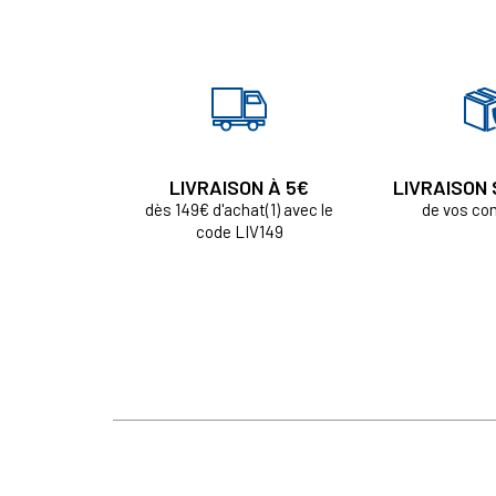
LIVRAISON À 5€
LIVRAISON
dès 149€ d'achat(1) avec le
de vos c
code LIV149