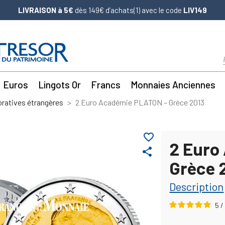
LIVRAISON à 5€
dès 149€ d’achats(1) avec le code
LIV149
Euros
Lingots Or
Francs
Monnaies Anciennes
atives étrangères
2 Euro Académie PLATON – Grèce 2013
favorite_border
2 Euro
share
Grèce 
Description
5
/