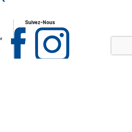
Suivez-Nous
ur
 les
aire