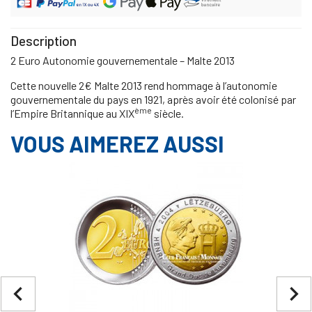
Description
2 Euro Autonomie gouvernementale – Malte 2013
Cette nouvelle 2€ Malte 2013 rend hommage à l’autonomie
gouvernementale du pays en 1921, après avoir été colonisé par
ème
l’Empire Britannique au XIX
siècle.
VOUS AIMEREZ AUSSI
navigate_before
navigate_next