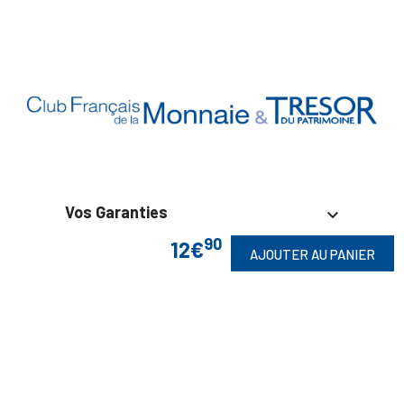
Vos Garanties

90
12€
AJOUTER AU PANIER
En Savoir Plus

Retrouvez Aussi
