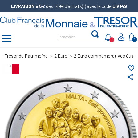
LIVRAISON à 5€
dès 149€ d’achats(1) avec le code
LIV149
1
0
Trésor du Patrimoine
2 Euro
2 Euro commémoratives étran
favorite_border
share