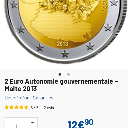
2 Euro Autonomie gouvernementale –
Malte 2013
Description
Garanties
-
5
/
5
-
2
avis
90
+
12€
1