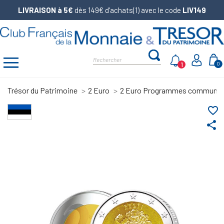
LIVRAISON à 5€
dès 149€ d’achats(1) avec le code
LIV149
1
0
Trésor du Patrimoine
2 Euro
2 Euro Programmes communs
favorite_border
share