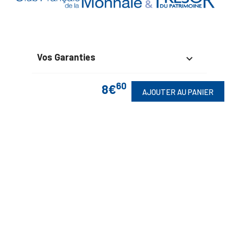
Vos Garanties

En Savoir Plus

60
8€
AJOUTER AU PANIER
Retrouvez Aussi

Suivez-Nous