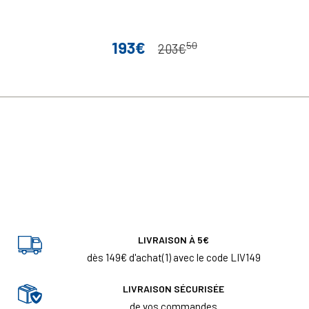
193€
50
Prix
Prix de base
203€
LIVRAISON À 5€
dès 149€ d'achat(1) avec le code LIV149
LIVRAISON SÉCURISÉE
de vos commandes