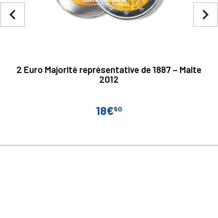
navigate_before
navigate_next
2 Euro Majorité représentative de 1887 – Malte
2012
18€
50
Prix