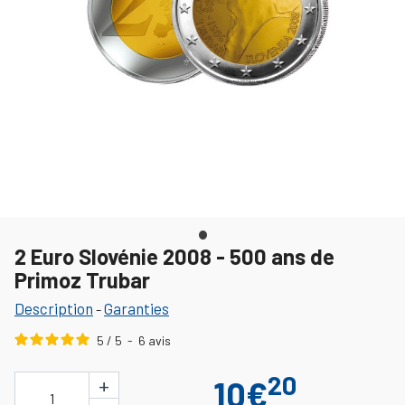
2 Euro Slovénie 2008 - 500 ans de
Primoz Trubar
Description
Garanties
-
5
/
5
-
6
avis
20
+
10€
1