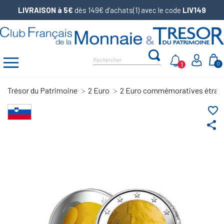
LIVRAISON à 5€
dès 149€ d’achats(1) avec le code
LIV149
1
0
Trésor du Patrimoine
2 Euro
2 Euro commémoratives étran
favorite_border
share