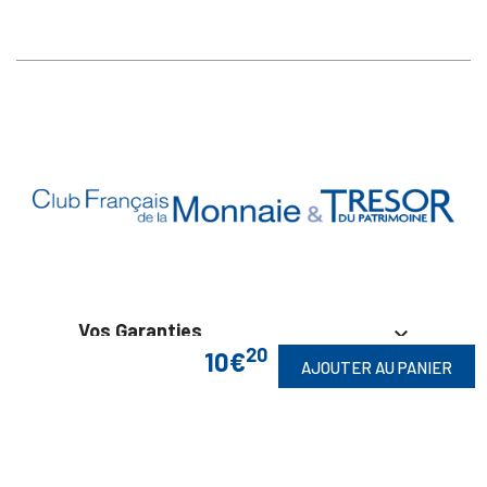
Vos Garanties

20
10€
AJOUTER AU PANIER
En Savoir Plus

Retrouvez Aussi
