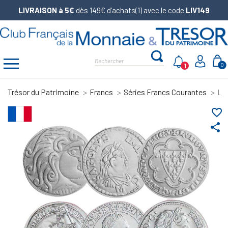
LIVRAISON à 5€
dès 149€ d’achats(1) avec le code
LIV149
1
0
Trésor du Patrimoine
Francs
Séries Francs Courantes
Lot
favorite_border
share