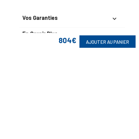
Vos Garanties

En Savoir Plus

804€
AJOUTER AU PANIER
Retrouvez Aussi

Suivez-Nous