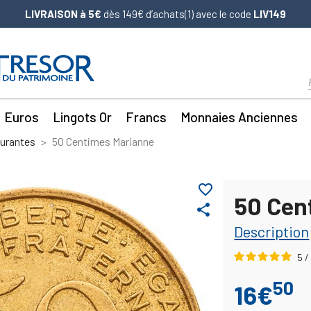
LIVRAISON à 5€
dès 149€ d’achats(1) avec le code
LIV149
Euros
Lingots Or
Francs
Monnaies Anciennes
ourantes
50 Centimes Marianne
favorite_border
50 Cen
share
Description
5
/
50
16€