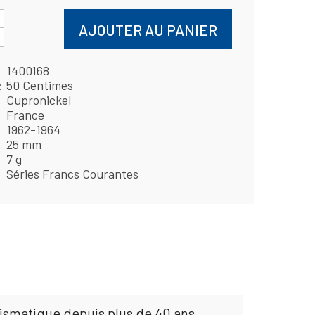
AJOUTER AU PANIER
1400168
50 Centimes
Cupronickel
France
1962-1964
25 mm
7 g
Séries Francs Courantes
mismatique depuis plus de 40 ans