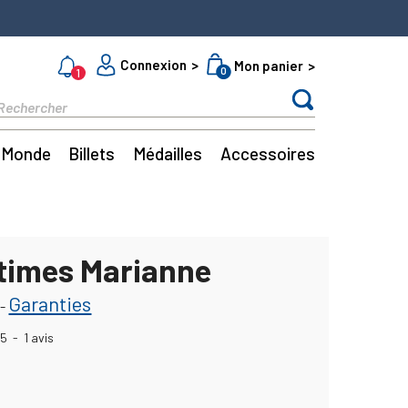
Connexion
Mon panier
0
1
Monde
Billets
Médailles
Accessoires
times Marianne
Garanties
-
5
-
1
avis