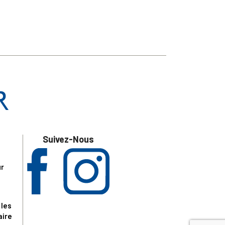
Suivez-Nous
ur
 les
aire