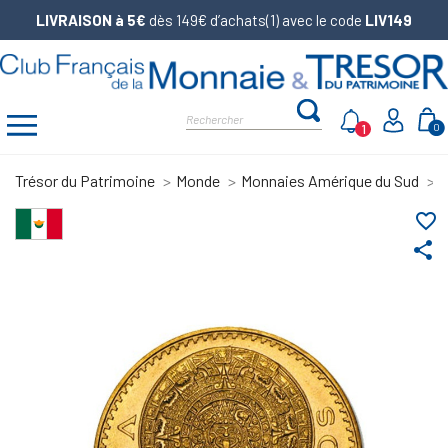
LIVRAISON à 5€
dès 149€ d’achats(1) avec le code
LIV149
1
0
Trésor du Patrimoine
Monde
Monnaies Amérique du Sud
2
favorite_border
share