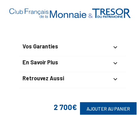
Vos Garanties

En Savoir Plus

Retrouvez Aussi

2 700€
AJOUTER AU PANIER
Suivez-Nous