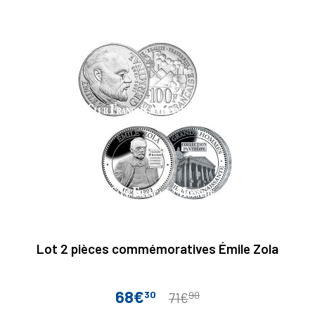
Lot 2 pièces commémoratives Émile Zola
68€
30
90
Prix
Prix
71€
de