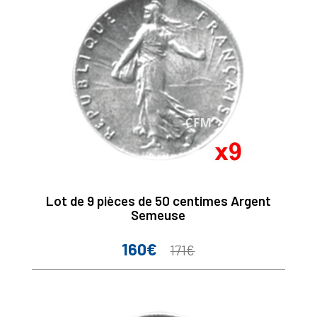
Lot de 9 pièces de 50 centimes Argent
Semeuse
160€
Prix
Prix
171€
de
base