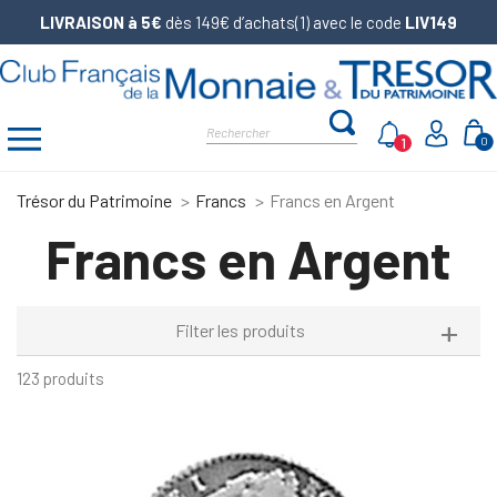
LIVRAISON à 5€
dès 149€ d’achats(1) avec le code
LIV149
1
0
Trésor du Patrimoine
Francs
Francs en Argent
Francs en Argent
Filter les produits
123 produits