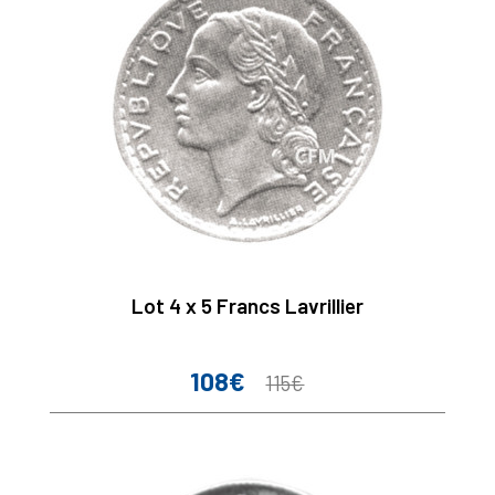
Lot 4 x 5 Francs Lavrillier
108€
Prix
Prix
115€
de
base