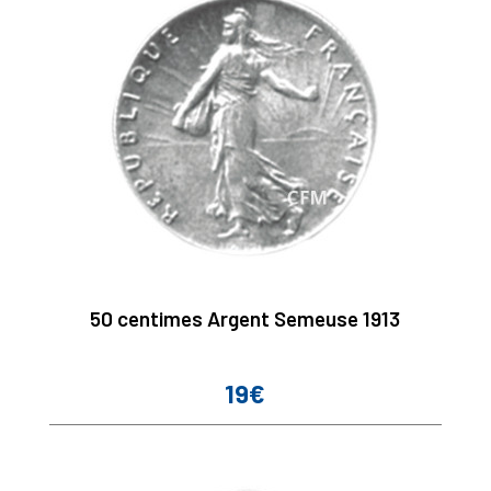
50 centimes Argent Semeuse 1913
19€
Prix