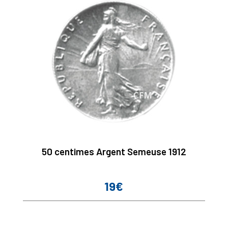
50 centimes Argent Semeuse 1912
19€
Prix