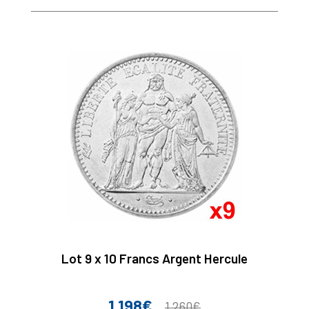
Lot 9 x 10 Francs Argent Hercule
1 198€
Prix
Prix
1 260€