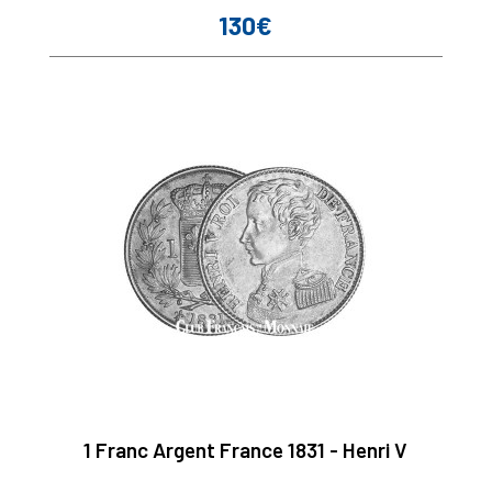
130€
Prix
1 Franc Argent France 1831 - Henri V