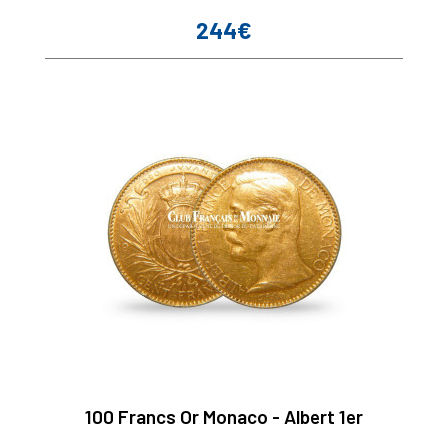
244€
Prix
100 Francs Or Monaco - Albert 1er