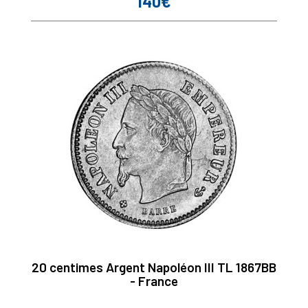
140€
Prix
20 centimes Argent Napoléon III TL 1867BB
- France