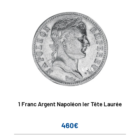
1 Franc Argent Napoléon Ier Tête Laurée
460€
Prix