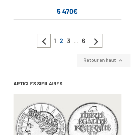
5 470€
Prix


1
2
3
6
…

Retour en haut
ARTICLES SIMILAIRES