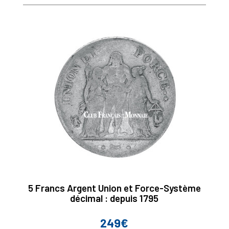
base
5 Francs Argent Union et Force-Système
décimal : depuis 1795
249€
Prix