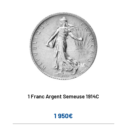
1 Franc Argent Semeuse 1914C
1 950€
Prix