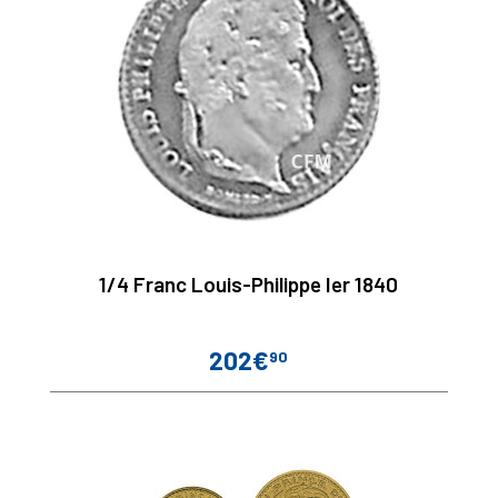
1/4 Franc Louis-Philippe Ier 1840
202€
90
Prix