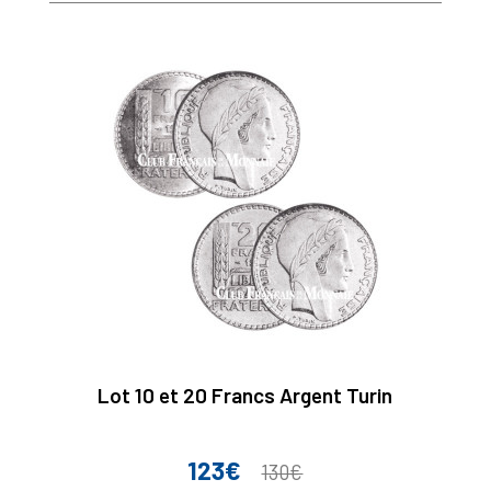
base
Lot 10 et 20 Francs Argent Turin
123€
Prix
Prix
130€
de