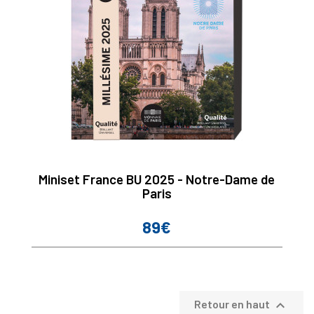
Miniset France BU 2025 - Notre-Dame de
Paris
89€
Prix

Retour en haut