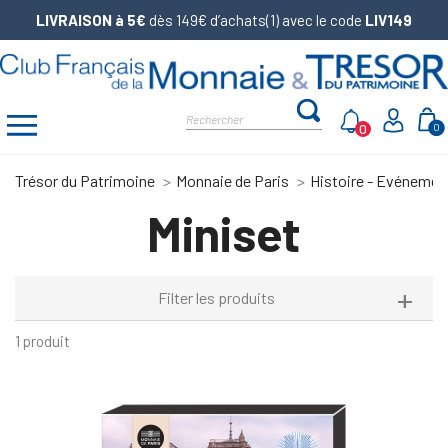
LIVRAISON à 5€
dès 149€ d’achats(1) avec le code
LIV149
0
0
Trésor du Patrimoine
Monnaie de Paris
Histoire - Evénemen
Miniset
Filter les produits
1 produit