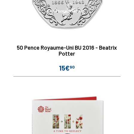
50 Pence Royaume-Uni BU 2016 - Beatrix
Potter
15€
90
Prix