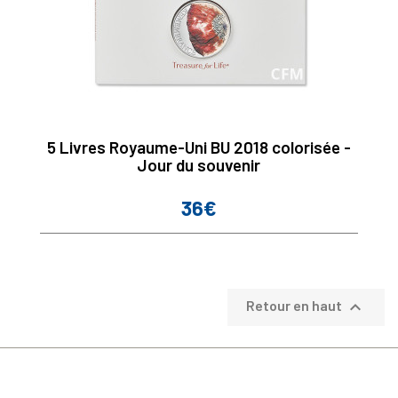
5 Livres Royaume-Uni BU 2018 colorisée -
Jour du souvenir
36€
Prix

Retour en haut