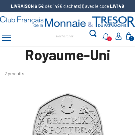
LIVRAISON à 5€
dès 149€ d’achats(1) avec le code
LIV149
1
0
Royaume-Uni
2 produits