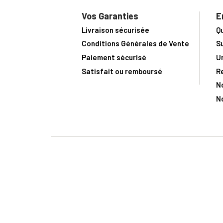
Vos Garanties
E
Livraison sécurisée
Q
Conditions Générales de Vente
S
Paiement sécurisé
U
Satisfait ou remboursé
R
N
N
Toute comma
(1) Avec le code Privilège
LIV149
vous bénéficiez de