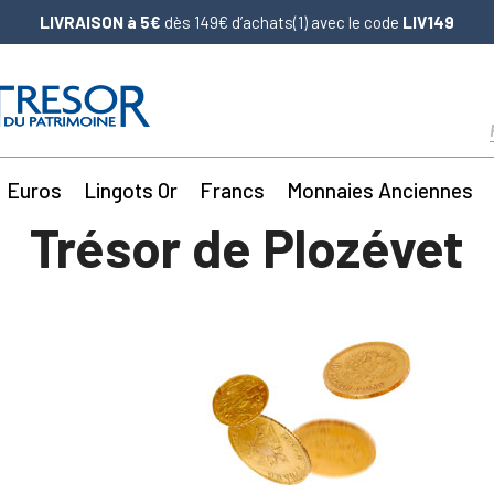
LIVRAISON à 5€
dès 149€ d’achats(1) avec le code
LIV149
Euros
Lingots Or
Francs
Monnaies Anciennes
Trésor de Plozévet