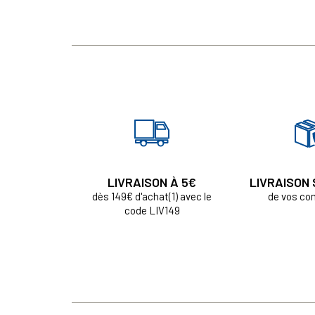
LIVRAISON À 5€
LIVRAISON
dès 149€ d'achat(1) avec le
de vos c
code LIV149