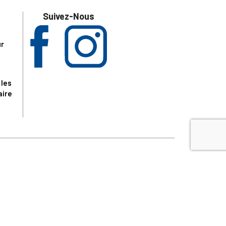
Suivez-Nous
ur
 les
aire
disponibles.
sur le site tresordupatrimoine.fr, hors produits en