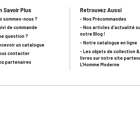
n Savoir Plus
Retrouvez Aussi
ui sommes-nous ?
- Nos Précommandes
uivi de commande
- Nos articles d'actualité s
notre Blog !
ne question ?
- Notre catalogue en ligne
ecevoir un catalogue
- Les objets de collection &
ous contacter
livres sur notre site parten
os partenaires
L’Homme Moderne
nde est sujette à notre acceptation et livrable dans la limite des stocks 
 la livraison à 5 Euros dès 149 Euros d’achat, pour toute commande passée 
précommandes. Code non cumulable avec tout autre Code Privilège.