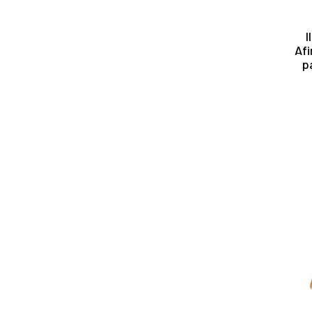
I
Afi
p