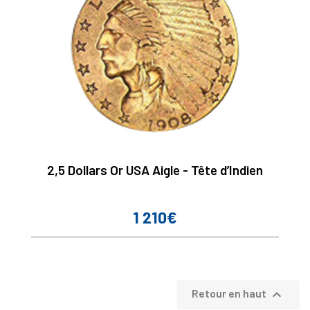
2,5 Dollars Or USA Aigle - Tête d’Indien
1 210€
Prix

Retour en haut