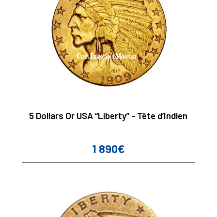
5 Dollars Or USA “Liberty” - Tête d’Indien
1 890€
Prix