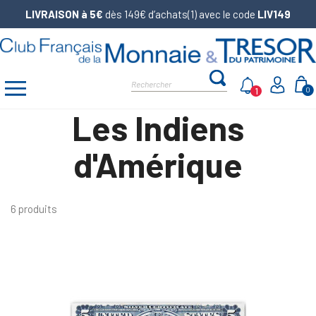
LIVRAISON à 5€
dès 149€ d’achats(1) avec le code
LIV149
1
0
Les Indiens
d'Amérique
6 produits