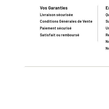
Vos Garanties
E
Livraison sécurisée
Q
Conditions Générales de Vente
S
Paiement sécurisé
U
Satisfait ou remboursé
R
N
N
Toute comma
(1) Avec le code Privilège
LIV149
vous bénéficiez de