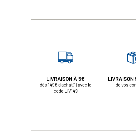
LIVRAISON À 5€
LIVRAISON
dès 149€ d'achat(1) avec le
de vos c
code LIV149