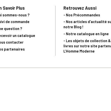
n Savoir Plus
Retrouvez Aussi
ui sommes-nous ?
- Nos Précommandes
uivi de commande
- Nos articles d'actualité s
notre Blog !
ne question ?
- Notre catalogue en ligne
ecevoir un catalogue
- Les objets de collection &
ous contacter
livres sur notre site parten
os partenaires
L’Homme Moderne
nde est sujette à notre acceptation et livrable dans la limite des stocks 
 la livraison à 5 Euros dès 149 Euros d’achat, pour toute commande passée 
précommandes. Code non cumulable avec tout autre Code Privilège.