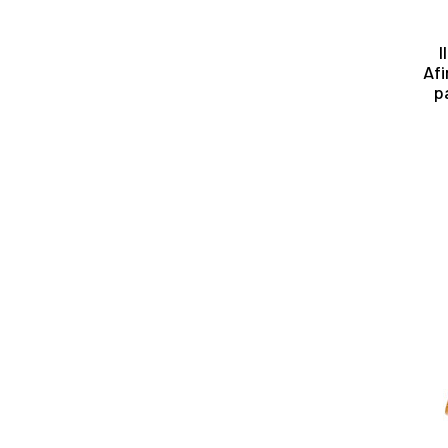
I
Afi
p