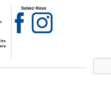
Suivez-Nous
ur
 les
aire
disponibles.
sur le site tresordupatrimoine.fr, hors produits en