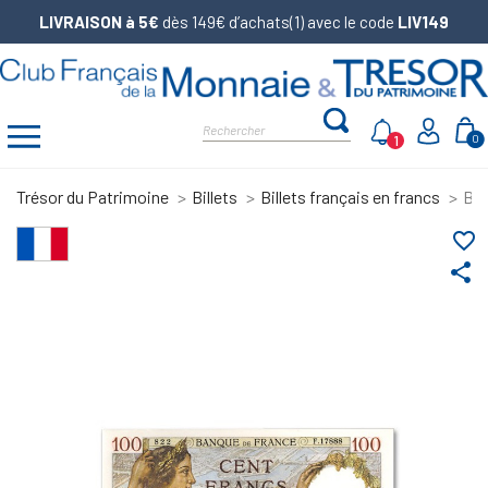
LIVRAISON à 5€
dès 149€ d’achats(1) avec le code
LIV149
1
0
Trésor du Patrimoine
Billets
Billets français en francs
Bil
favorite_border
share