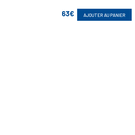
63€
AJOUTER AU PANIER
Suivez-Nous
Toute commande est sujette à notre acceptation et livrable dans la
limite des stocks disponibles.