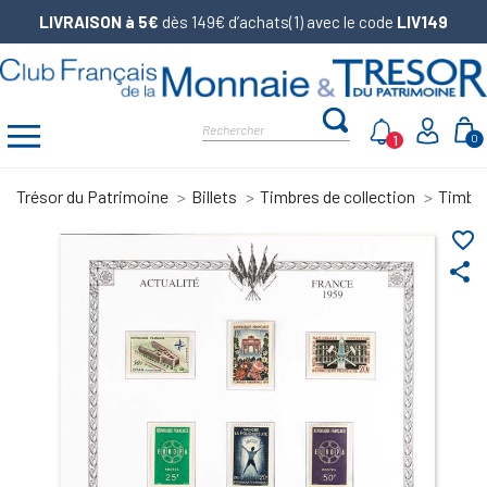
LIVRAISON à 5€
dès 149€ d’achats(1) avec le code
LIV149
1
0
Trésor du Patrimoine
Billets
Timbres de collection
Timbre
favorite_border
share