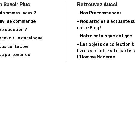
n Savoir Plus
Retrouvez Aussi
ui sommes-nous ?
- Nos Précommandes
uivi de commande
- Nos articles d'actualité s
notre Blog !
ne question ?
- Notre catalogue en ligne
ecevoir un catalogue
- Les objets de collection &
ous contacter
livres sur notre site parten
os partenaires
L’Homme Moderne
nde est sujette à notre acceptation et livrable dans la limite des stocks 
 la livraison à 5 Euros dès 149 Euros d’achat, pour toute commande passée 
précommandes. Code non cumulable avec tout autre Code Privilège.