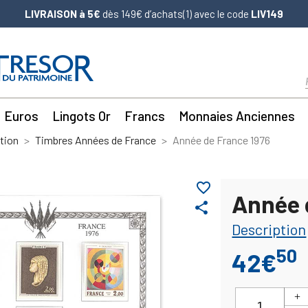
LIVRAISON à 5€
dès 149€ d’achats(1) avec le code
LIV149
Euros
Lingots Or
Francs
Monnaies Anciennes
tion
Timbres Années de France
Année de France 1976
favorite_border
Année 
share
Description
50
42€