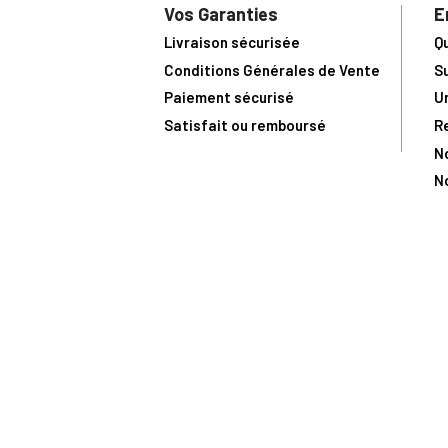
Vos Garanties
E
Livraison sécurisée
Q
Conditions Générales de Vente
S
Paiement sécurisé
U
Satisfait ou remboursé
R
N
N
Toute comma
(1) Avec le code Privilège
LIV149
vous bénéficiez de