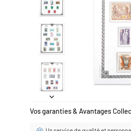

Vos garanties & Avantages Colle
Un service de qualité et personna