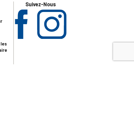
Suivez-Nous
ur
 les
aire
disponibles.
sur le site tresordupatrimoine.fr, hors produits en