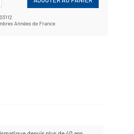
03112
mbres Années de France
mismatique depuis plus de 40 ans