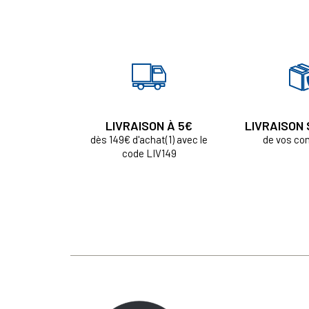
LIVRAISON À 5€
LIVRAISON
dès 149€ d'achat(1) avec le
de vos c
code LIV149