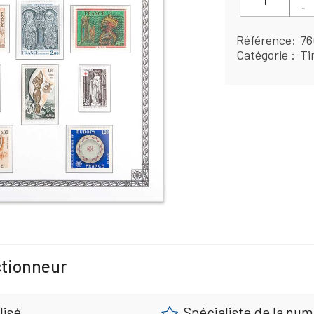
Référence
76
Catégorie
Ti
ctionneur
lisé
Spécialiste de la nu