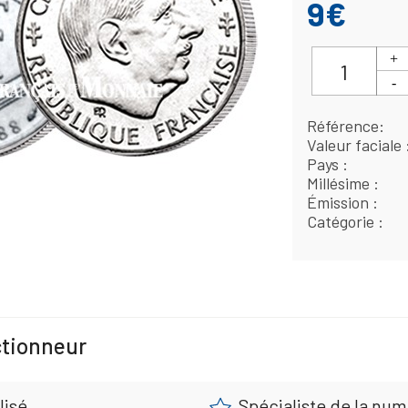
9€
Référence
Valeur faciale
Pays
Millésime
Émission
Catégorie
ctionneur
lisé
Spécialiste de la nu