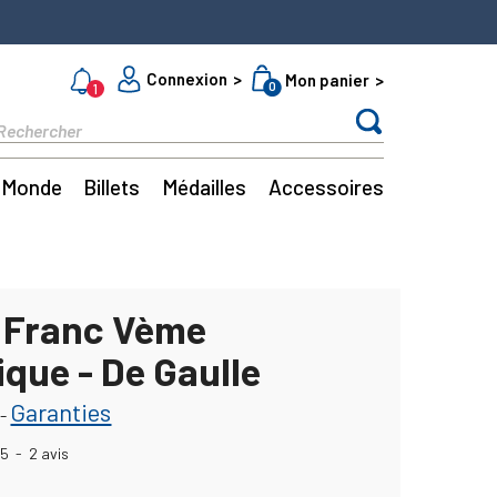
Connexion
Mon panier
0
1
Monde
Billets
Médailles
Accessoires
1 Franc Vème
que - De Gaulle
Garanties
-
5
-
2
avis