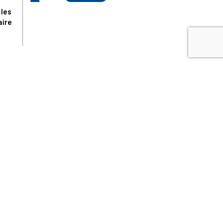
 les
aire
disponibles.
sur le site tresordupatrimoine.fr, hors produits en