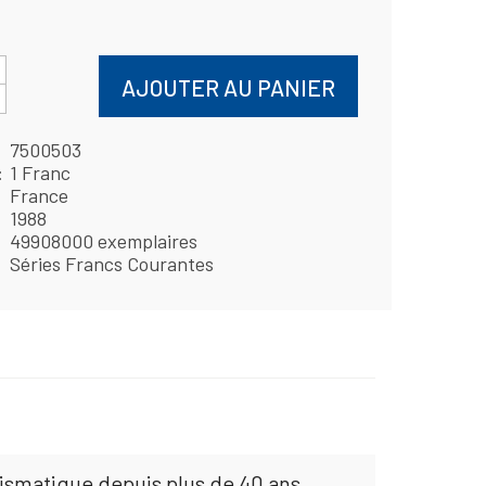
AJOUTER AU PANIER
7500503
1 Franc
France
1988
49908000 exemplaires
Séries Francs Courantes
mismatique depuis plus de 40 ans