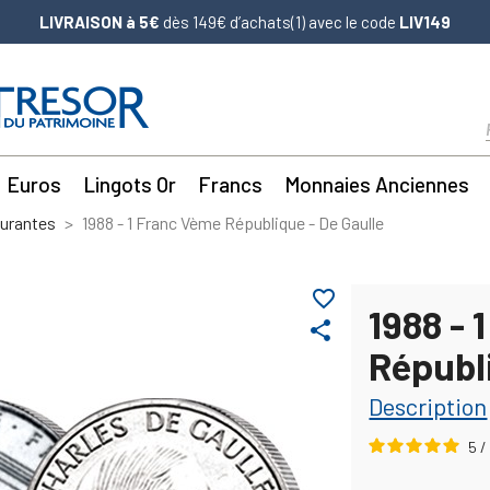
LIVRAISON à 5€
dès 149€ d’achats(1) avec le code
LIV149
Euros
Lingots Or
Francs
Monnaies Anciennes
ourantes
1988 - 1 Franc Vème République - De Gaulle
favorite_border
1988 - 
share
Républi
Description
5
/