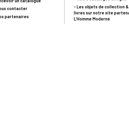
ecevoir un catalogue
- Les objets de collection &
ous contacter
livres sur notre site parten
os partenaires
L’Homme Moderne
nde est sujette à notre acceptation et livrable dans la limite des stocks 
 la livraison à 5 Euros dès 149 Euros d’achat, pour toute commande passée 
précommandes. Code non cumulable avec tout autre Code Privilège.
(a) 0 892 680 165 : 0,40€/min + prix d'un appel
Copyright © - Trésor du Patrimoine.fr - Tous droits réservés