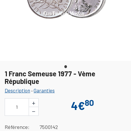
1 Franc Semeuse 1977 - Vème
République
Description
Garanties
-
80
+
4€
1
−
Référence
7500142