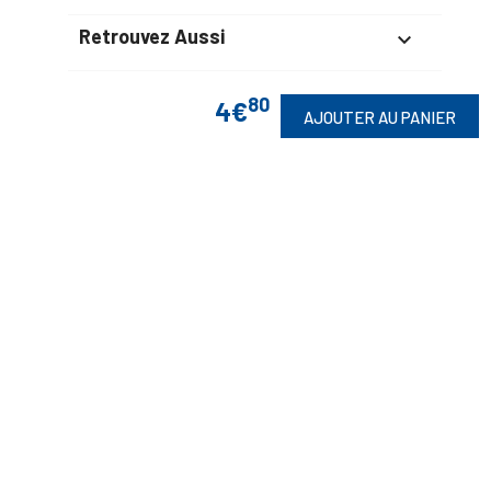
Retrouvez Aussi

80
4€
AJOUTER AU PANIER
Suivez-Nous