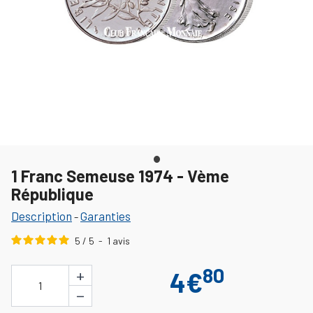
1 Franc Semeuse 1974 - Vème
République
Description
Garanties
-
5
/
5
-
1
avis
80
+
4€
1
−