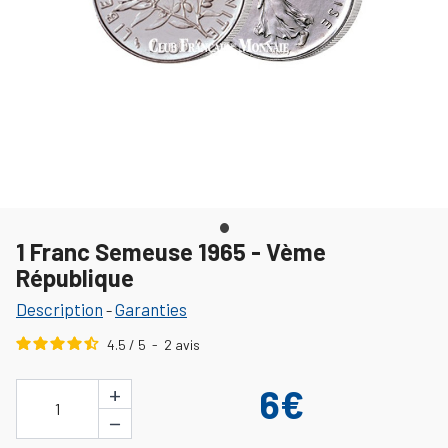
1 Franc Semeuse 1965 - Vème
République
Description
Garanties
-
4.5
/
5
-
2
avis
+
6€
1
−