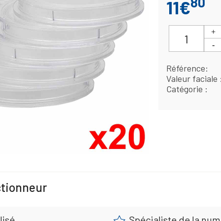
80
11€
Référence
Valeur faciale
Catégorie
ctionneur
lisé
Spécialiste de la nu