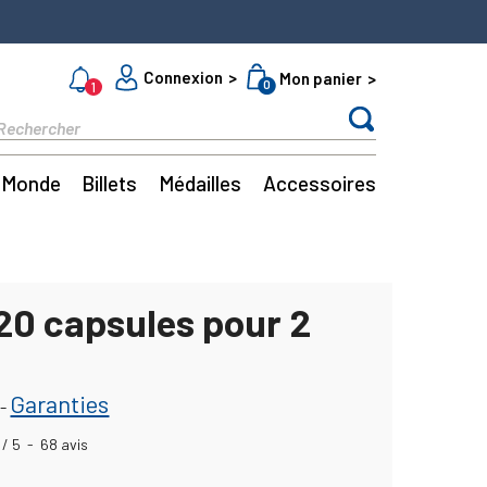
Connexion
Mon panier
0
1
Monde
Billets
Médailles
Accessoires
 20 capsules pour 2
Garanties
-
/
5
-
68
avis