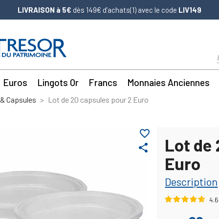
LIVRAISON à 5€
dès 149€ d’achats(1) avec le code
LIV149
Euros
Lingots Or
Francs
Monnaies Anciennes
& Capsules
Lot de 20 capsules pour 2 Euro
favorite_border
Lot de
share
Euro
Description
4.6