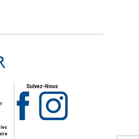
Suivez-Nous
ur
 les
aire