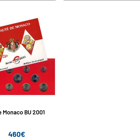
e Monaco BU 2001
460€
Prix