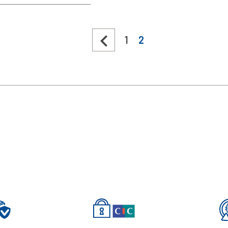

1
2