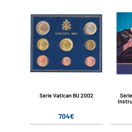
Série Vatican BU 2002
Séri
Instr
704€
Prix