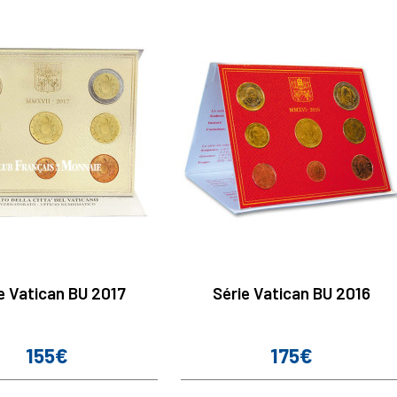
e Vatican BU 2017
Série Vatican BU 2016
155€
175€
Prix
Prix