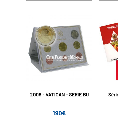
2006 - VATICAN - SERIE BU
Séri
190€
Prix