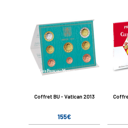
Coffret BU - Vatican 2013
Coffr
155€
Prix