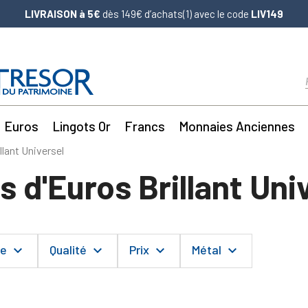
LIVRAISON à 5€
dès 149€ d’achats(1) avec le code
LIV149
Euros
Lingots Or
Francs
Monnaies Anciennes
llant Universel
s d'Euros Brillant Uni
me
Qualité
Prix
Métal
keyboard_arrow_down
keyboard_arrow_down
keyboard_arrow_down
keyboard_arrow_down