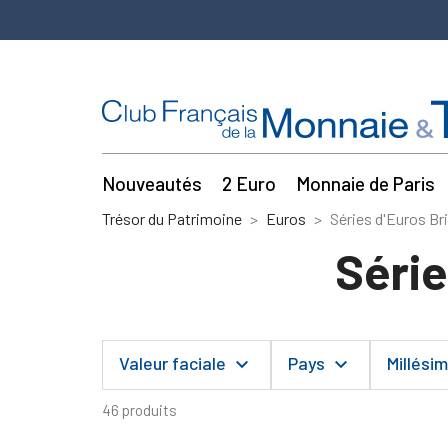
Nouveautés
2 Euro
Monnaie de Paris
Trésor du Patrimoine
Euros
Séries d'Euros Bri
Série
Valeur faciale
Pays
Millési
keyboard_arrow_down
keyboard_arrow_down
46 produits