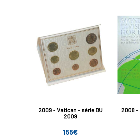
2009 - Vatican - série BU
2008 - 
2009
155€
Prix