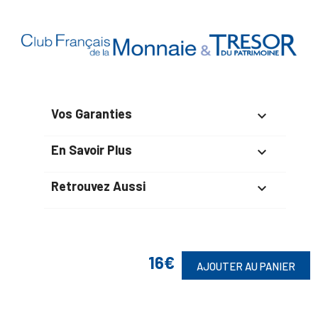
Vos Garanties

En Savoir Plus

Retrouvez Aussi

Suivez-Nous
16€
AJOUTER AU PANIER