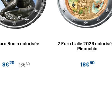
uro Rodin colorisée
2 Euro Italie 2026 colorisé
Pinocchio
20
50
8€
18€
50
Prix
Prix de base
Prix
16€