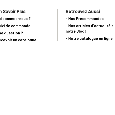
n Savoir Plus
Retrouvez Aussi
ui sommes-nous ?
- Nos Précommandes
uivi de commande
- Nos articles d'actualité s
notre Blog !
ne question ?
- Notre catalogue en ligne
ecevoir un catalogue
- Les objets de collection &
ous contacter
livres sur notre site parten
os partenaires
L’Homme Moderne
nde est sujette à notre acceptation et livrable dans la limite des stocks 