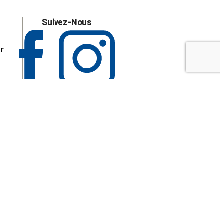
Suivez-Nous
ur
 les
aire
disponibles.