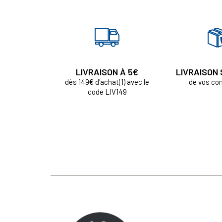
LIVRAISON À 5€
LIVRAISON
dès 149€ d'achat(1) avec le
de vos c
code LIV149