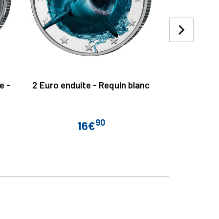
navigate_next
e -
2 Euro enduite - Requin blanc
2 Euro 2026
90
16€
8€
Prix
Prix