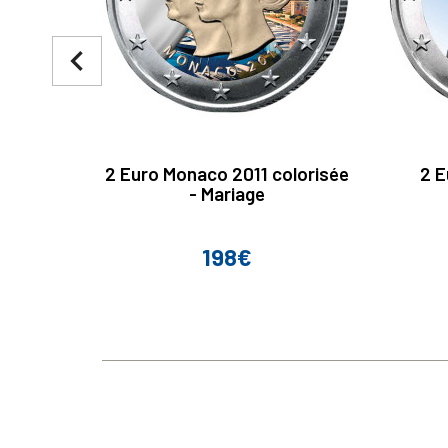
navigate_before
2 Euro Monaco 2011 colorisée
2 E
- Mariage
198€
Prix