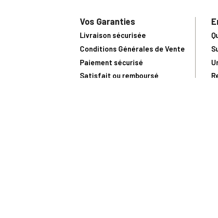
Vos Garanties
E
Livraison sécurisée
Q
Conditions Générales de Vente
S
Paiement sécurisé
U
Satisfait ou remboursé
R
N
N
Toute comma