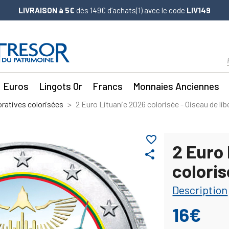
LIVRAISON à 5€
dès 149€ d’achats(1) avec le code
LIV149
Euros
Lingots Or
Francs
Monnaies Anciennes
atives colorisées
2 Euro Lituanie 2026 colorisée - Oiseau de lib
favorite_border
2 Euro
share
coloris
Description
16€