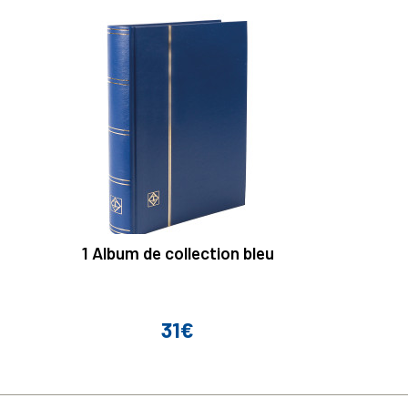
1 Album de collection bleu
31€
Prix