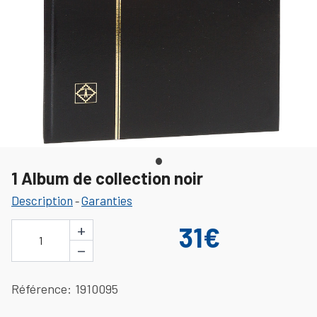
1 Album de collection noir
Description
Garanties
-
+
31€
1
−
Référence
1910095