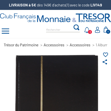
LIVRAISON à 5€
dès 149€ d’achats(1) avec le code
LIV149
1
0
Trésor du Patrimoine
Accessoires
Accessoires
1 Album d
favorite_border
share