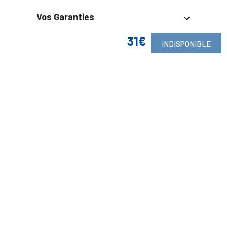
Vos Garanties

31€
En Savoir Plus

INDISPONIBLE
Retrouvez Aussi

Suivez-Nous