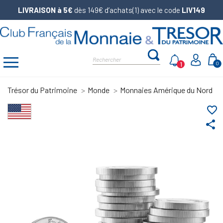
LIVRAISON à 5€
dès 149€ d’achats(1) avec le code
LIV149
1
0
Trésor du Patrimoine
Monde
Monnaies Amérique du Nord
favorite_border
share