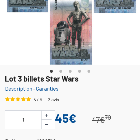
Lot 3 billets Star Wars
Description
Garanties
-
5
/
5
-
2
avis
+
45€
70
47€
1
−