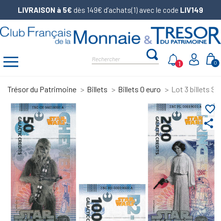
LIVRAISON à 5€
dès 149€ d’achats(1) avec le code
LIV149
1
0
Trésor du Patrimoine
Billets
Billets 0 euro
Lot 3 billets S
favorite_border
share