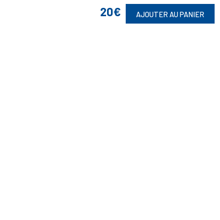
20€
AJOUTER AU PANIER
Suivez-Nous
Toute commande est sujette à notre acceptation et livrable dans la
limite des stocks disponibles.
(1) Avec le code Privilège
LIV149
vous bénéficiez de la livraison à 5