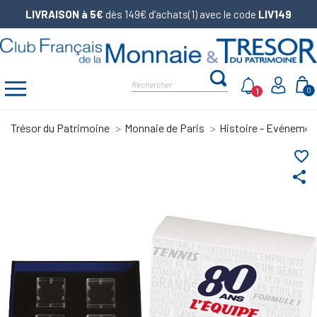
LIVRAISON à 5€
dès 149€ d’achats(1) avec le code
LIV149
1
0
Trésor du Patrimoine
Monnaie de Paris
Histoire - Evénemen
favorite_border
share