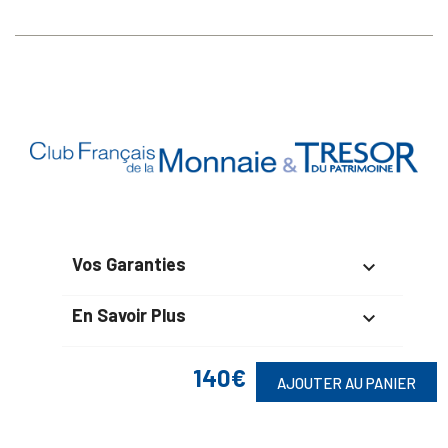
Vos Garanties

En Savoir Plus

Retrouvez Aussi

140€
AJOUTER AU PANIER