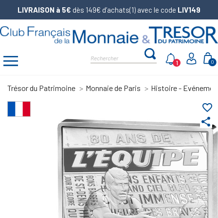
LIVRAISON à 5€
dès 149€ d’achats(1) avec le code
LIV149
1
0
Trésor du Patrimoine
Monnaie de Paris
Histoire - Evénemen
favorite_border
share