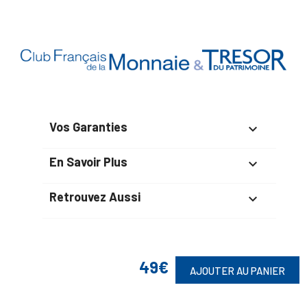
Vos Garanties

En Savoir Plus

Retrouvez Aussi

49€
Suivez-Nous
AJOUTER AU PANIER