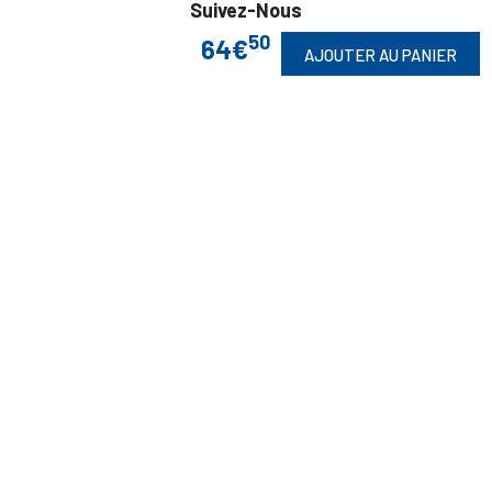
Suivez-Nous
50
64€
AJOUTER AU PANIER
Toute commande est sujette à notre acceptation et livrable dans la
limite des stocks disponibles.