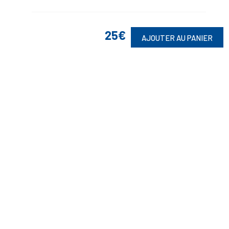
25€
AJOUTER AU PANIER
Suivez-Nous
Toute commande est sujette à notre acceptation et livrable dans la