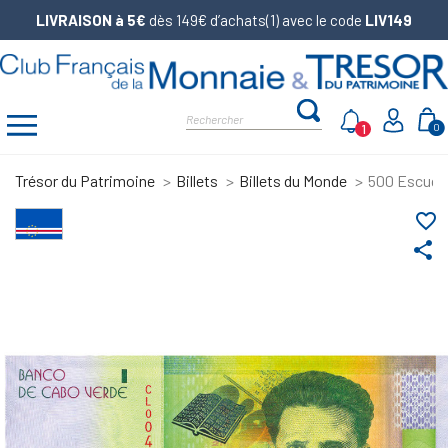
LIVRAISON à 5€
dès 149€ d’achats(1) avec le code
LIV149
1
0
Trésor du Patrimoine
Billets
Billets du Monde
500 Escudos
favorite_border
share