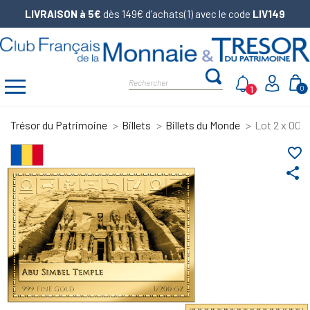
LIVRAISON à 5€
dès 149€ d’achats(1) avec le code
LIV149
1
0
Trésor du Patrimoine
Billets
Billets du Monde
Lot 2 x 000
favorite_border
share