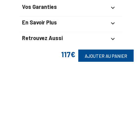
Vos Garanties

En Savoir Plus

Retrouvez Aussi

117€
AJOUTER AU PANIER
Suivez-Nous