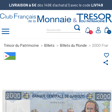
LIVRAISON à 5€
dès 149€ d’achats(1) avec le code
LIV149
1
0
Trésor du Patrimoine
Billets
Billets du Monde
2000 Francs
favorite_border
share