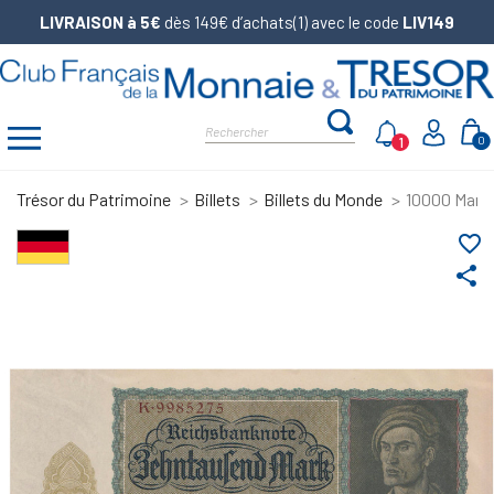
LIVRAISON à 5€
dès 149€ d’achats(1) avec le code
LIV149
1
0
Trésor du Patrimoine
Billets
Billets du Monde
10000 Mark 
favorite_border
share