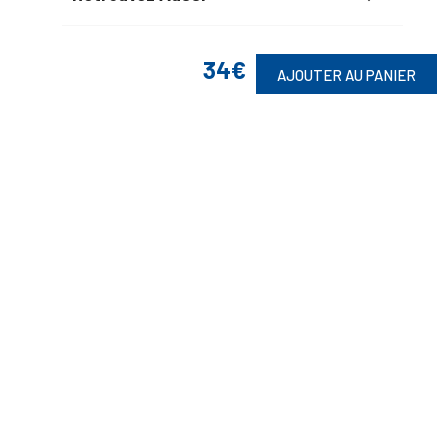
34€
AJOUTER AU PANIER
Suivez-Nous
Toute commande est sujette à notre acceptation et livrable dans la