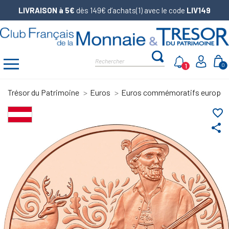
LIVRAISON à 5€
dès 149€ d’achats(1) avec le code
LIV149
1
0
Trésor du Patrimoine
Euros
Euros commémoratifs europé
favorite_border
share