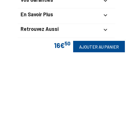

En Savoir Plus

Retrouvez Aussi

50
16€
AJOUTER AU PANIER
Suivez-Nous