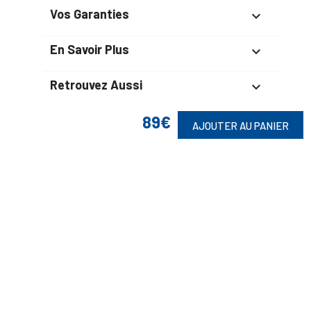
Vos Garanties

En Savoir Plus

Retrouvez Aussi

89€
AJOUTER AU PANIER
Suivez-Nous