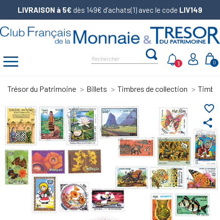
LIVRAISON à 5€
dès 149€ d’achats(1) avec le code
LIV149
1
0
Trésor du Patrimoine
Billets
Timbres de collection
Timbr
favorite_border
share