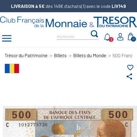
LIVRAISON à 5€
dès 149€ d’achats(1) avec le code
LIV149
1
0
Trésor du Patrimoine
Billets
Billets du Monde
500 Francs
favorite_border
share