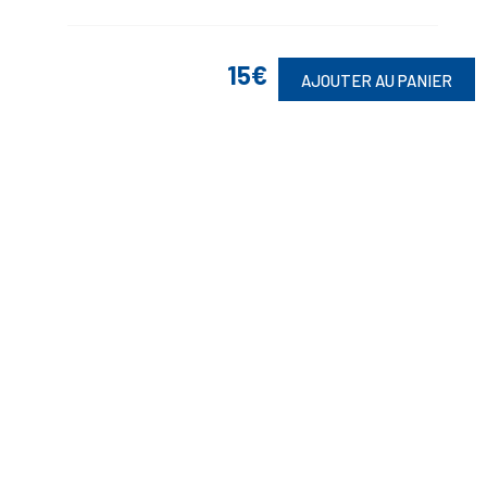
15€
AJOUTER AU PANIER
Suivez-Nous
Toute commande est sujette à notre acceptation et livrable dans la