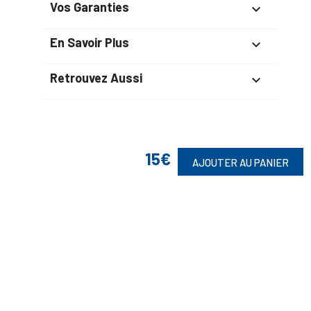
Vos Garanties

En Savoir Plus

Retrouvez Aussi

Suivez-Nous
15€
AJOUTER AU PANIER