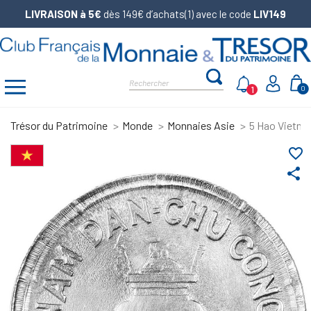
LIVRAISON à 5€
dès 149€ d’achats(1) avec le code
LIV149
1
0
Trésor du Patrimoine
Monde
Monnaies Asie
5 Hao Vietna
favorite_border
share