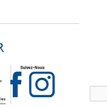
Suivez-Nous
ur
 les
aire