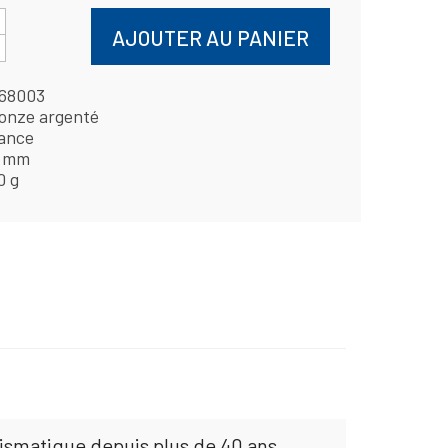
AJOUTER AU PANIER
68003
onze argenté
ance
 mm
0 g
mismatique depuis plus de 40 ans