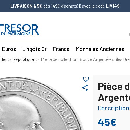
LIVRAISON à 5€
dès 149€ d’achats(1) avec le code
LIV149
Euros
Lingots Or
Francs
Monnaies Anciennes
idents République
Pièce de collection Bronze Argenté - Jules Gr
favorite_border
Pièce d
share
Argent
Description
45€