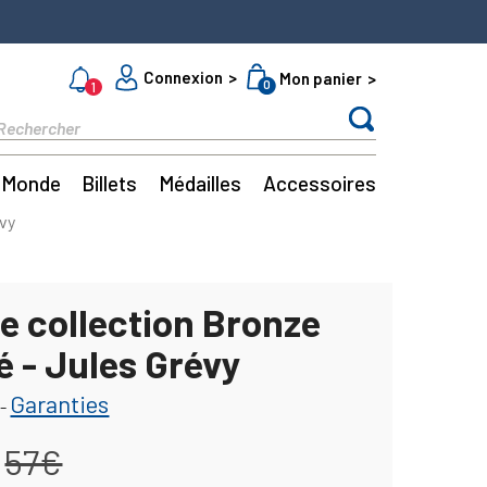
Connexion
Mon panier
0
1
Monde
Billets
Médailles
Accessoires
évy
e collection Bronze
é - Jules Grévy
Garanties
-
57€