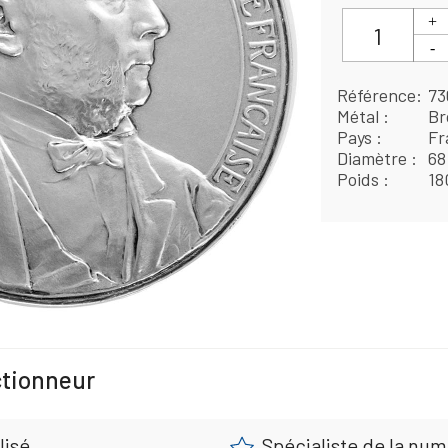
Référence
73
Métal
Br
Pays
Fr
Diamètre
68
Poids
18
ctionneur
lisé
Spécialiste de la nu