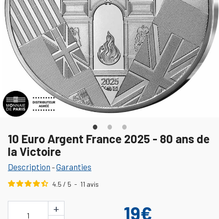
10 Euro Argent France 2025 - 80 ans de
la Victoire
Description
Garanties
-
4.5
/
5
-
11
avis
+
19€
1