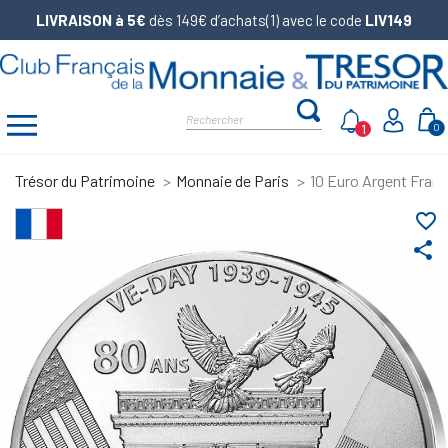
LIVRAISON à 5€
dès 149€ d’achats(1) avec le code
LIV149
1
0
Trésor du Patrimoine
Monnaie de Paris
10 Euro Argent France
favorite_border
share