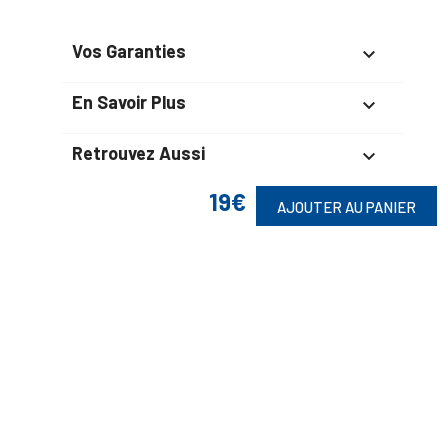
Vos Garanties

En Savoir Plus

Retrouvez Aussi

19€
AJOUTER AU PANIER
Suivez-Nous