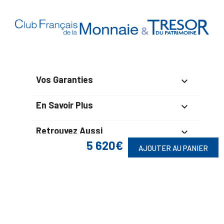
Vos Garanties

En Savoir Plus

Retrouvez Aussi

5 620€
AJOUTER AU PANIER
Suivez-Nous