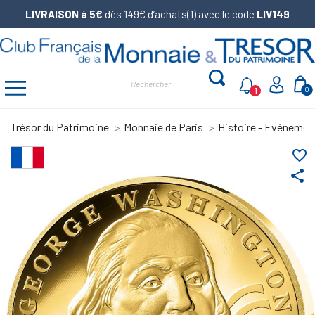
LIVRAISON à 5€
dès 149€ d’achats(1) avec le code
LIV149
1
0
Trésor du Patrimoine
Monnaie de Paris
Histoire - Evénemen
favorite_border
share