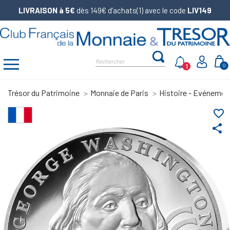
LIVRAISON à 5€
dès 149€ d’achats(1) avec le code
LIV149
1
0
Trésor du Patrimoine
Monnaie de Paris
Histoire - Evénemen
favorite_border
share