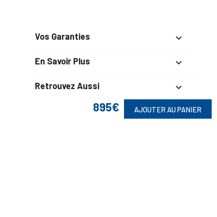
Vos Garanties

En Savoir Plus

Retrouvez Aussi

895€
AJOUTER AU PANIER
Suivez-Nous