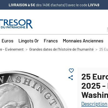
LIVRAISON à 5€
dès 149€ d’achats(1) avec le code
LIV149
Euros
Lingots Or
Francs
Monnaies Anciennes
re - Evénement
Grandes dates de l'histoire de l'humanité
25 E
favorite_border
25 Eur
share
2025 -
Washi
Description