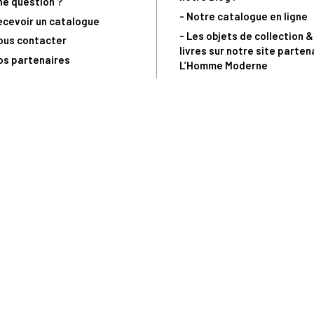
ne question ?
- Notre catalogue en ligne
ecevoir un catalogue
- Les objets de collection &
ous contacter
livres sur notre site parten
os partenaires
L’Homme Moderne
nde est sujette à notre acceptation et livrable dans la limite des stocks 
 la livraison à 5 Euros dès 149 Euros d’achat, pour toute commande passée 
précommandes. Code non cumulable avec tout autre Code Privilège.
(a) 0 892 680 165 : 0,40€/min + prix d'un appel