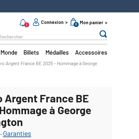
Connexion
Mon panier
0
1
Monde
Billets
Médailles
Accessoires
uro Argent France BE 2025 - Hommage à George
o Argent France BE
 Hommage à George
ngton
Garanties
-