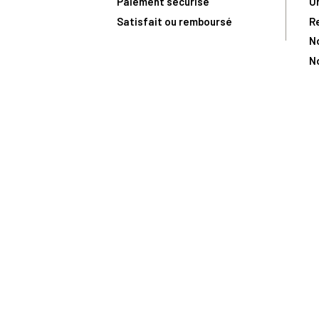
Paiement sécurisé
U
Satisfait ou remboursé
R
N
N
Toute comma
(1) Avec le code Privilège
LIV149
vous bénéficiez de