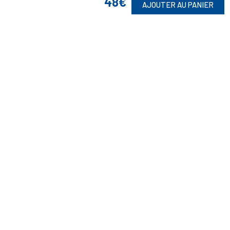
48€
AJOUTER AU PANIER
Suivez-Nous
Toute commande est sujette à notre acceptation et livrable dans la
limite des stocks disponibles.
(1) Avec le code Privilège
LIV149
vous bénéficiez de la livraison à 5
Euros dès 149 Euros d’achat, pour toute commande passée sur le site